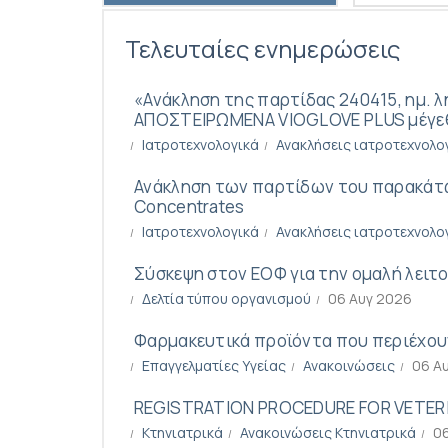
Τελευταίες ενημερώσεις
«Ανάκληση της παρτίδας 240415, ημ. 
ΑΠΟΣΤΕΙΡΩΜΕΝΑ VIOGLOVE PLUS μέγεθος
Ιατροτεχνολογικά
Ανακλήσεις ιατροτεχνολο
Ανάκληση των παρτίδων του παρακάτω 
Concentrates
Ιατροτεχνολογικά
Ανακλήσεις ιατροτεχνολο
Σύσκεψη στον ΕΟΦ για την ομαλή λειτ
Δελτία τύπου οργανισμού
06 Αυγ 2026
Φαρμακευτικά προϊόντα που περιέχουν
Επαγγελματίες Υγείας
Ανακοινώσεις
06 Α
REGISTRATION PROCEDURE FOR VETER
Κτηνιατρικά
Ανακοινώσεις Κτηνιατρικά
0