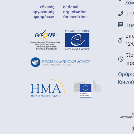
Χολ
Τηλ
Τηλ
Επι
12:
Ώρε
πρ
Ωράριο
Κοινού