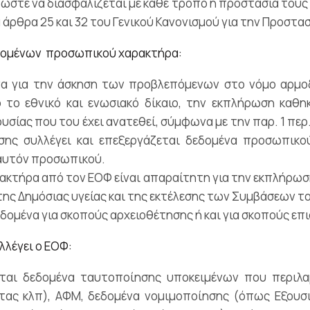
τε να διασφαλίζεται με κάθε τρόπο η προστασία τους 
 άρθρα 25 και 32 του Γενικού Κανονισμού για την Προστα
δεδομένων προσωπικού χαρακτήρα:
α για την άσκηση των προβλεπόμενων στο νόμο αρμο
 το εθνικό και ενωσιακό δίκαιο, την εκπλήρωση καθη
σίας που του έχει ανατεθεί, σύμφωνα με την παρ. 1 περ. 
ίσης συλλέγει και επεξεργάζεται δεδομένα προσωπικ
 αυτόν προσωπικού.
κτήρα από τον ΕΟΦ είναι απαραίτητη για την εκπλήρωση
της Δημόσιας υγείας και της εκτέλεσης των Συμβάσεων τ
δομένα για σκοπούς αρχειοθέτησης ή και για σκοπούς επ
λλέγει ο ΕΟΦ:
εται δεδομένα ταυτοποίησης υποκειμένων που περιλ
ας κλπ), ΑΦΜ, δεδομένα νομιμοποίησης (όπως Εξουσι