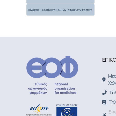
Πίνακας Τροφίμων Ειδικών Ιατρικών Σκοπών
ΕΠΙΚ
Μεσ
Χολ
Τηλ
Τηλ
Επι