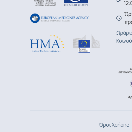
12:
Ώρε
πρ
Ωράριο
Κοινού
Όροι Χρήσης