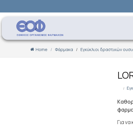
Home
Φάρμακα
Εγκύκλιοι δραστικών ουσ
LO
Εγ
Kαθορ
φαρμα
Για να