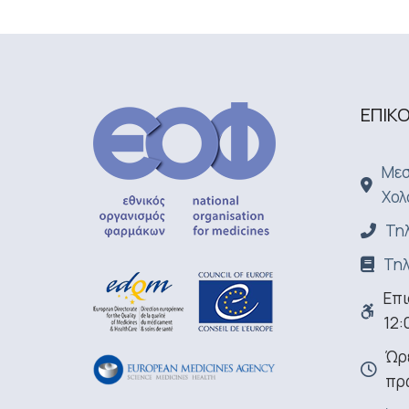
ΕΠΙΚ
Μεσ
Χολ
Τηλ
Τηλ
Επι
12:
Ώρε
πρ