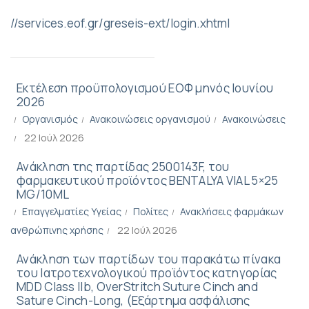
//services.eof.gr/greseis-ext/login.xhtml
Εκτέλεση προϋπολογισμού ΕΟΦ μηνός Ιουνίου
2026
Οργανισμός
Ανακοινώσεις οργανισμού
Ανακοινώσεις
22 Ιούλ 2026
Ανάκληση της παρτίδας 2500143F, του
φαρμακευτικού προϊόντος BENTALYA VIAL 5×25
MG/10ML
Επαγγελματίες Υγείας
Πολίτες
Ανακλήσεις φαρμάκων
ανθρώπινης χρήσης
22 Ιούλ 2026
Ανάκληση των παρτίδων του παρακάτω πίνακα
του Ιατροτεχνολογικού προϊόντος κατηγορίας
MDD Class IIb, OverStritch Suture Cinch and
Sature Cinch-Long, (Εξάρτημα ασφάλισης