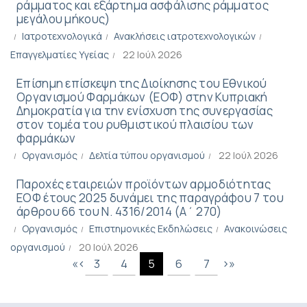
ράμματος και εξάρτημα ασφάλισης ράμματος
μεγάλου μήκους)
Ιατροτεχνολογικά
Ανακλήσεις ιατροτεχνολογικών
Επαγγελματίες Υγείας
22 Ιούλ 2026
Επίσημη επίσκεψη της Διοίκησης του Εθνικού
Οργανισμού Φαρμάκων (ΕΟΦ) στην Κυπριακή
Δημοκρατία για την ενίσχυση της συνεργασίας
στον τομέα του ρυθμιστικού πλαισίου των
φαρμάκων
Οργανισμός
Δελτία τύπου οργανισμού
22 Ιούλ 2026
Παροχές εταιρειών προϊόντων αρμοδιότητας
ΕΟΦ έτους 2025 δυνάμει της παραγράφου 7 του
άρθρου 66 του Ν. 4316/2014 (Α΄ 270)
Οργανισμός
Επιστημονικές Eκδηλώσεις
Ανακοινώσεις
οργανισμού
20 Ιούλ 2026
«
‹
›
»
3
4
5
6
7