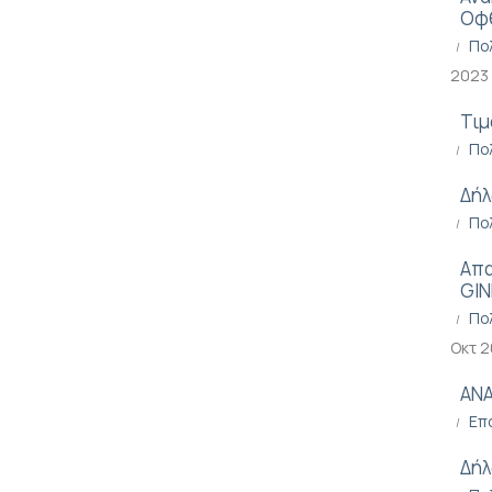
Οφθ
Πο
2023
Τιμ
Πο
Δήλ
Πο
Απα
GIN
Πο
Οκτ 
ΑΝΑ
Επ
Δήλ