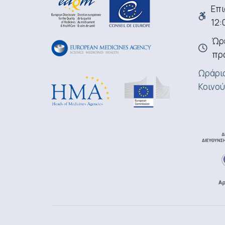
Επι
12:
Ώρε
πρ
Ωράριο
Κοινού