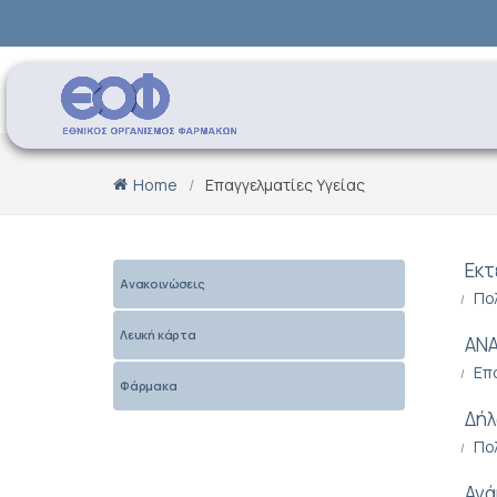
Home
Επαγγελματίες Υγείας
Eκτ
Ανακοινώσεις
Πο
Λευκή κάρτα
ΑΝ
Επ
Φάρμακα
Δήλ
Πο
Ανά