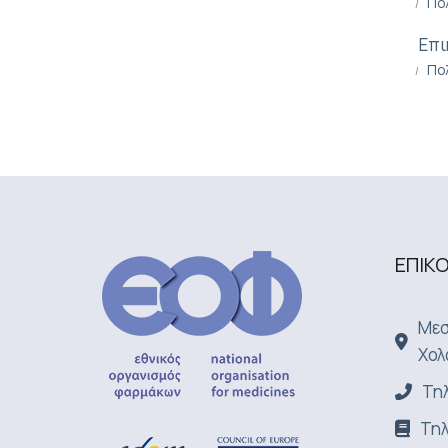
Πο
Επι
Πο
ΕΠΙΚ
Μεσ
Χολ
Τηλ
Τηλ