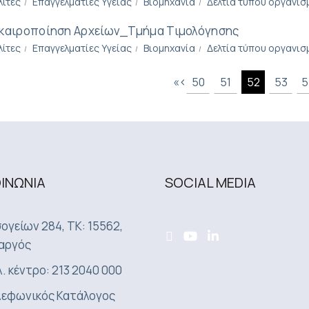
λίτες
Επαγγελματίες Υγείας
Βιομηχανία
Δελτία τύπου οργανισ
καιροποίηση Αρχείων_Τμήμα Τιμολόγησης
λίτες
Επαγγελματίες Υγείας
Βιομηχανία
Δελτία τύπου οργανισ
«
‹
50
51
52
53
5
ΟΙΝΩΝΙA
SOCIAL MEDIA
ογείων 284, ΤΚ: 15562,
αργός
. κέντρο: 213 2040 000
εφωνικός Κατάλογος