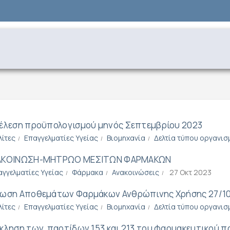
έλεση προϋπολογισμού μηνός Σεπτεμβρίου 2023
λίτες
Επαγγελματίες Υγείας
Βιομηχανία
Δελτία τύπου οργανισ
ΑΚΟΙΝΩΣΗ-ΜΗΤΡΩΟ ΜΕΣΙΤΩΝ ΦΑΡΜΑΚΩΝ
αγγελματίες Υγείας
Φάρμακα
Ανακοινώσεις
27 Οκτ 2023
ωση Αποθεμάτων Φαρμάκων Ανθρώπινης Χρήσης 27/1
λίτες
Επαγγελματίες Υγείας
Βιομηχανία
Δελτία τύπου οργανισ
κληση των παρτίδων 153 και 213 του φαρμακευτικού π