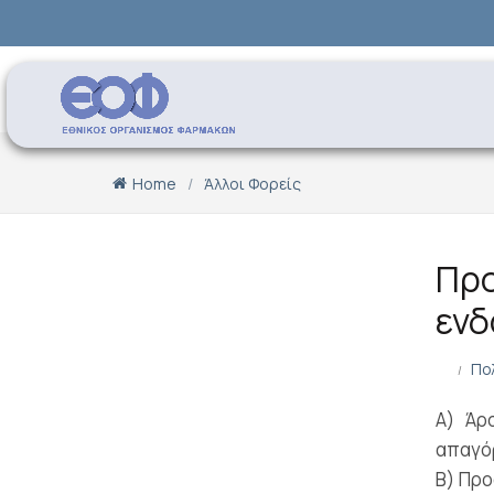
Home
Άλλοι Φορείς
Προ
ενδ
Πο
Α) Άρ
απαγό
Β) Προ