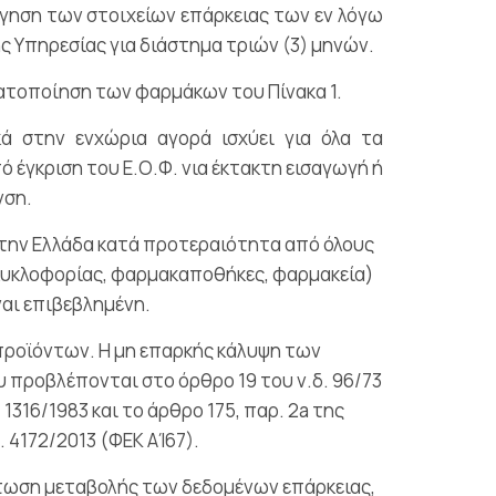
όγηση των στοιχείων επάρκειας των εν λόγω
 Υπηρεσίας για διάστημα τριών (3) μηνών.
ατοποίηση των φαρμάκων του Πίνακα 1.
ά στην ενχώρια αγορά ισχύει για όλα τα
έγκριση του Ε.Ο.Φ. νια έκτακτη εισαγωγή ή
νση.
στην Ελλάδα κατά προτεραιότητα από όλους
 κυκλοφορίας, φαρμακαποθήκες, φαρμακεία)
αι επιβεβλημένη.
ροϊόντων. Η μη επαρκής κάλυψη των
προβλέπονται στο όρθρο 19 του ν.δ. 96/73
316/1983 και το άρθρο 175, παρ. 2a της
. 4172/2013 (ΦΕΚ ΑΊ67).
πτωση μεταβολής των δεδομένων επάρκειας,