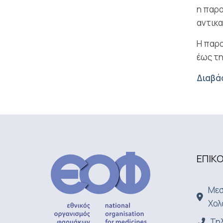
η παρο
αντικ
Η παρο
έως τη
Διαβάσ
ΕΠΙΚ
Μεσ
Χολ
Τηλ