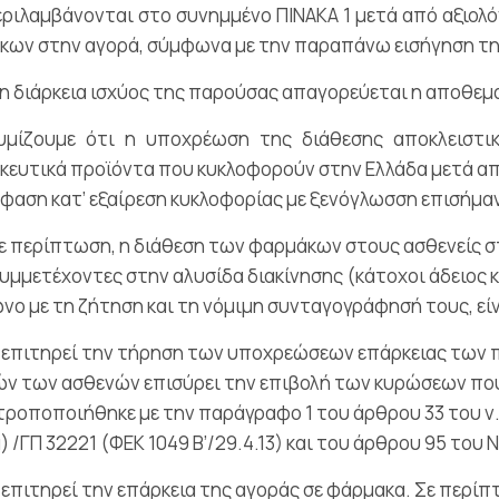
ριλαμβάνονται στο συνημμένο ΠΙΝΑΚΑ 1 μετά από αξιολ
ων στην αγορά, σύμφωνα με την παραπάνω εισήγηση της
η διάρκεια ισχύος της παρούσας απαγορεύεται η αποθεμ
υμίζουμε ότι η υποχρέωση της διάθεσης αποκλειστικ
ευτικά προϊόντα που κυκλοφορούν στην Ελλάδα μετά από 
φαση κατ’ εξαίρεση κυκλοφορίας με ξενόγλωσση επισήμα
ε περίπτωση, η διάθεση των φαρμάκων στους ασθενείς 
υμμετέχοντες στην αλυσίδα διακίνησης (κάτοχοι άδειος
ο με τη ζήτηση και τη νόμιμη συνταγογράφησή τους, είν
επιτηρεί την τήρηση των υποχρεώσεων επάρκειας των π
ν των ασθενών επισύρει την επιβολή των κυρώσεων που 
ροποποιήθηκε με την παράγραφο 1 του άρθρου 33 του ν. 1
) /ΓΠ 32221 (ΦΕΚ 1049 Β’/29.4.13) και του άρθρου 95 του Ν
επιτηρεί την επάρκεια της αγοράς σε φάρμακα. Σε περί