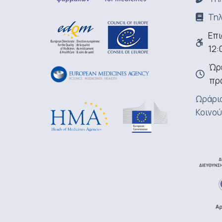
Τηλ
Επι
12:
Ώρε
πρ
Ωράριο
Κοινού