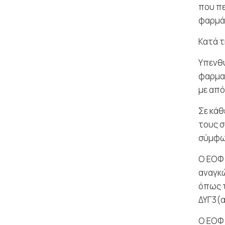
που πε
φαρμάκ
Κατά τ
Υπενθ
φαρμακ
με από
Σε κάθ
τους σ
σύμφων
Ο ΕΟΦ 
αναγκώ
όπως τ
ΔΥΓ3(α
Ο ΕΟΦ 