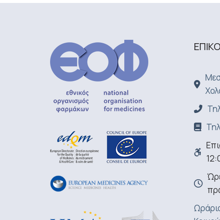
ΕΠΙΚ
Μεσ
Χολ
Τηλ
Τηλ
Επι
12:
Ώρε
πρ
Ωράριο