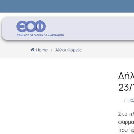
Home
Άλλοι Φορείς
Δή
23/
Πο
Στο πλ
φαρμα
που ε