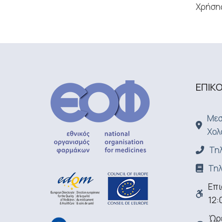
Χρήση
ΕΠΙΚ
Μεσ
Χολ
Τηλ
Τηλ
Επι
12:
Ώρε