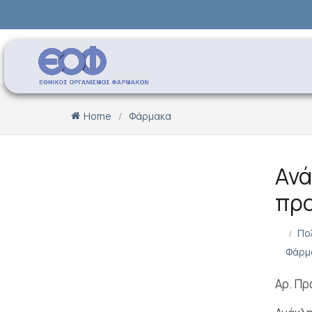
Home
Φάρμακα
Ανά
προ
Πο
Φάρμ
Αρ. Πρ