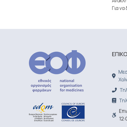
Ανάκλη
Για να
ΕΠΙΚ
Μεσ
Χολ
Τηλ
Τηλ
Επι
12: