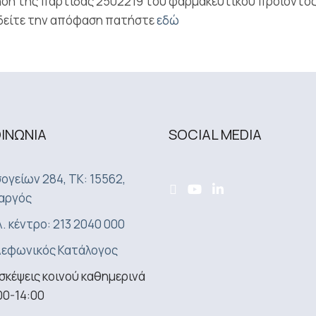
ση της παρτίδας 2502219 του φαρμακευτικού προϊόντος 
 δείτε την απόφαση πατήστε
εδώ
ΟΙΝΩΝΙA
SOCIAL MEDIA
ογείων 284, ΤΚ: 15562,
αργός
. κέντρο: 213 2040 000
εφωνικός Κατάλογος
σκέψεις κοινού καθημερινά
00-14:00