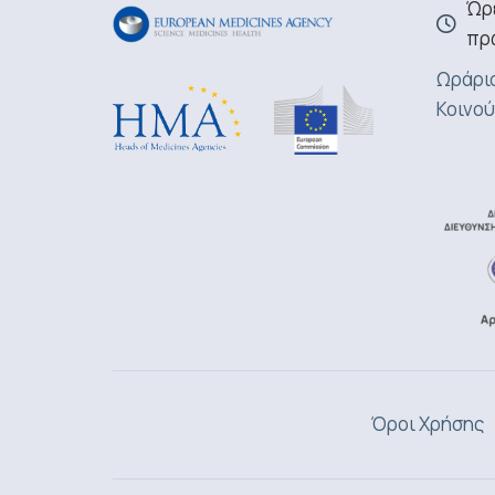
Ώρε
πρ
Ωράριο
Κοινού
Όροι Χρήσης