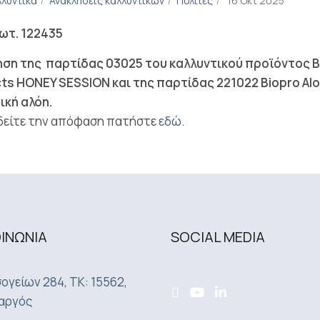
λλυντικά
Ανακλήσεις καλλυντικών
Πολίτες
16 Οκτ 2025
ωτ. 122435
ηση της παρτίδας 03025 του καλλυντικού προϊόντος Bi
ts HONEY SESSION και της παρτίδας 221022 Biopro Al
ική αλόη.
 δείτε την απόφαση πατήστε
εδώ
.
ΟΙΝΩΝΙA
SOCIAL MEDIA
ογείων 284, ΤΚ: 15562,
αργός