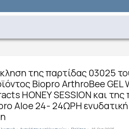
κληση της παρτίδας 03025 το
ϊόντος Biopro ArthroBee GEL W
racts HONEY SESSION και της
pro Aloe 24- 24ΩΡΗ ενυδατική
όη