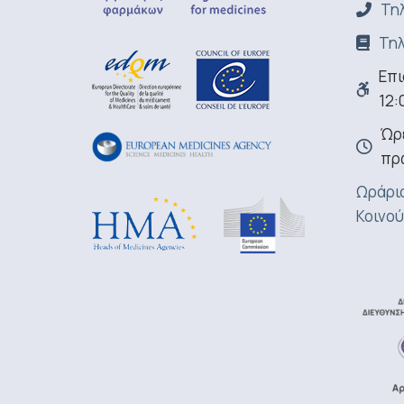
Τηλ
Τηλ
Επι
12:
Ώρε
πρ
Ωράριο
Κοινού