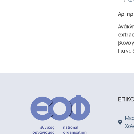
Κα
Αρ. πρ
Ανάκλ
extrac
βιολογ
Για να
ΕΠΙΚ
Μεσ
Χολ