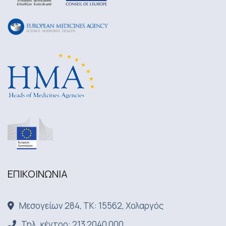
ΕΠΙΚΟΙΝΩΝΙA
Μεσογείων 284, ΤΚ: 15562, Χολαργός
Τηλ. κέντρο: 213 2040 000