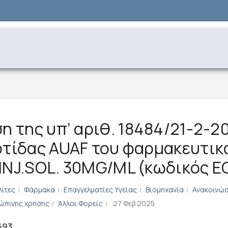
η της υπ’ αριθ. 18484/21-2-2
τίδας AUAF του φαρμακευτικ
. INJ.SOL. 30MG/ML (κωδικός 
λίτες
Φάρμακα
Επαγγελματίες Υγείας
Βιομηχανία
Ανακοινώσ
ώπινης χρήσης
Άλλοι Φορείς
27 Φεβ 2025
693