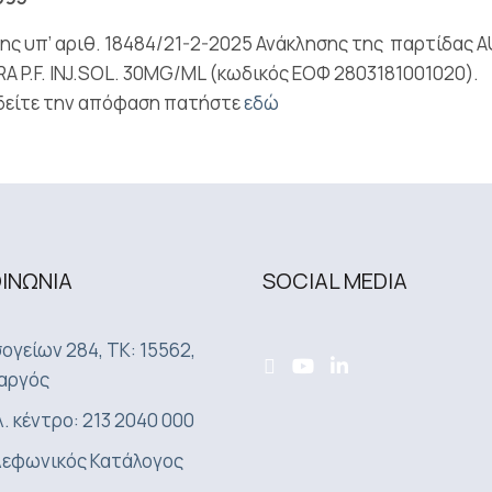
ης υπ’ αριθ. 18484/21-2-2025 Ανάκλησης της παρτίδας 
A P.F. INJ.SOL. 30MG/ML (κωδικός ΕΟΦ 2803181001020).
 δείτε την απόφαση πατήστε
εδώ
ΟΙΝΩΝΙA
SOCIAL MEDIA
ογείων 284, ΤΚ: 15562,
αργός
. κέντρο: 213 2040 000
εφωνικός Κατάλογος