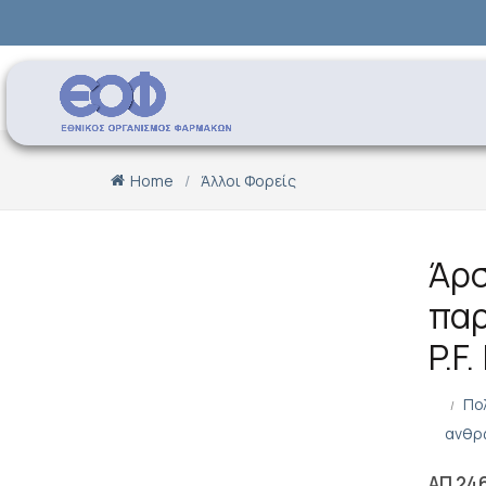
Home
Άλλοι Φορείς
Άρσ
παρ
P.F
Πο
ανθρ
ΑΠ 24