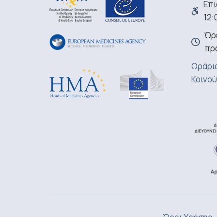
Επι
12:
Ώρε
πρ
Ωράριο
Κοινού