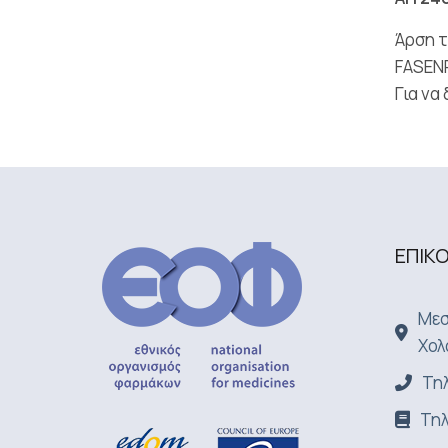
Άρση τ
FASENR
Για να
ΕΠΙΚ
Μεσ
Χολ
Τηλ
Τηλ