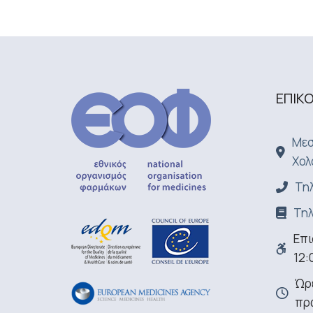
ΕΠΙΚ
Μεσ
Χολ
Τηλ
Τηλ
Επι
12:
Ώρε
πρ