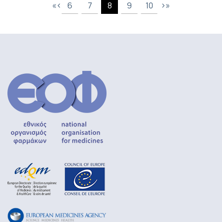
«
‹
›
»
6
7
8
9
10