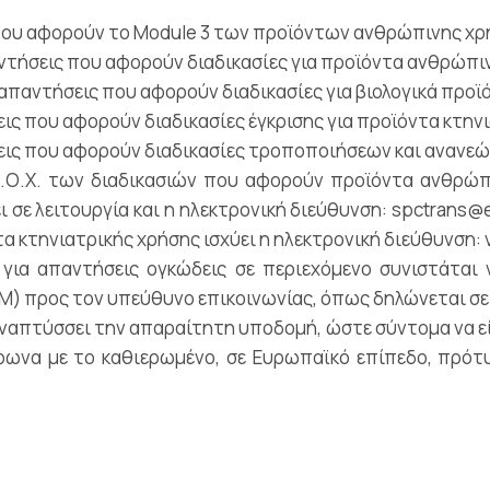
ς που αφορούν το Module 3 των προϊόντων ανθρώπινης χρ
παντήσεις που αφορούν διαδικασίες για προϊόντα ανθρώπ
οι απαντήσεις που αφορούν διαδικασίες για βιολογικά πρ
εις που αφορούν διαδικασίες έγκρισης για προϊόντα κτην
σεις που αφορούν διαδικασίες τροποποιήσεων και ανανεώ
αι Φ.Ο.Χ. των διαδικασιών που αφορούν προϊόντα ανθρώ
σε λειτουργία και η ηλεκτρονική διεύθυνση: spctrans@eof
τηνιατρικής χρήσης ισχύει η ηλεκτρονική διεύθυνση: vet
ι για απαντήσεις ογκώδεις σε περιεχόμενο συνιστάτα
 προς τον υπεύθυνο επικοινωνίας, όπως δηλώνεται σε 
 αναπτύσσει την απαραίτητη υποδομή, ώστε σύντομα να είν
φωνα με το καθιερωμένο, σε Ευρωπαϊκό επίπεδο, πρότυ