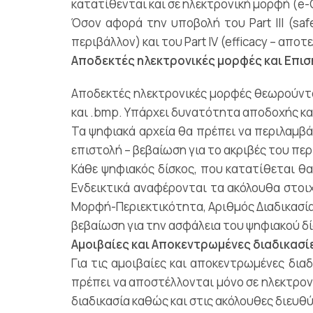
κατατίθενται και σε ηλεκτρονική μορφή (e-
Όσον αφορά την υποβολή του Part III (safe
περιβάλλον) και του Part IV (efficacy – απ
Αποδεκτές ηλεκτρονικές μορφές και Επι
Αποδεκτές ηλεκτρονικές μορφές θεωρούνται αυ
και .bmp. Υπάρχει δυνατότητα αποδοχής κ
Τα ψηφιακά αρχεία θα πρέπει να περιλαμβ
επιστολή – βεβαίωση για το ακριβές του πε
Κάθε ψηφιακός δίσκος, που κατατίθεται θα
Ενδεικτικά αναφέρονται τα ακόλουθα στοιχ
Μορφή-Περιεκτικότητα, Αριθμός Διαδικασίας
βεβαίωση για την ασφάλεια του ψηφιακού δ
Aμοιβαίες και Αποκεντρωμένες διαδικασί
Για τις αμοιβαίες και αποκεντρωμένες δι
πρέπει να αποστέλλονται μόνο σε ηλεκτρον
διαδικασία καθώς και στις ακόλουθες διευθύ