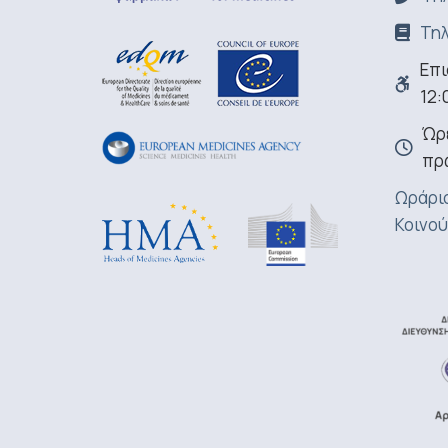
Τηλ
Επι
12:
Ώρε
πρ
Ωράριο
Κοινού