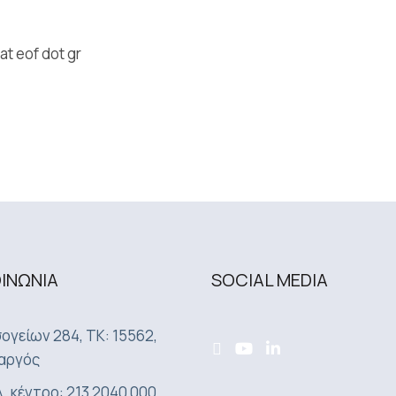
at eof dot gr
ΟΙΝΩΝΙA
SOCIAL MEDIA
ογείων 284, ΤΚ: 15562,
αργός
. κέντρο: 213 2040 000