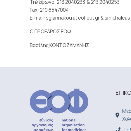
Τηλέφωνο: 213 2040233 & 213 2040253
Fax: 210 6547004
E-mail: sgiannakou at eof dot gr & smichaleas 
Ο ΠΡΟΕΔΡΟΣ ΕΟΦ
Βασίλης ΚΟΝΤΟΖΑΜΑΝΗΣ
ΕΠΙΚ
Μεσ
Χολ
Τηλ