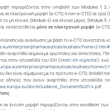
ορφή περιορίζονται στην υποβολή των Modules 1, 2, 
ι σε ηλεκτρονική μορφή (e-CTD, ή non-e-CTD) σε τρία (
το μη κλινικό (Module 4) και κλινικό μέρος (Module 5, 
ται να κατατίθεται
μόνο σε ηλεκτρονική μορφή
(e-CTD 
οποίησης και ανανέωσης με βάση το e-CTD συνιστάται να
pa.eu/enterprise/pharmaceuticals/eudralex/homev2.htm
 ήδη αναρτηθεί κείμενα με ερωτήσεις και απαντήσεις. Π
νται στην ιστοσελίδα του ICH (
//estri.ich.org/ectd/
), εν
europa.eu/enterprise/pharmaceuticals/eudralex/homev2.
ου δεν είναι σύμφωνες με το πρότυπο e-CTD, δηλαδή non
τις οδηγίες που έχουν αναρτηθεί στην ιστοσελίδα 
mea.europa.eu/doc/eGuidance_Document%201.4.pdf
.
ρήσης
η σε έντυπη μορφή περιορίζονται στην κατάθεση των Pa