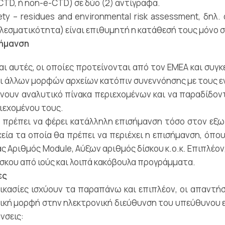
CTD, ή non-e-CTD) σε δύο (2) αντίγραφα.
ty – residues and environmental risk assessment, δηλ.
οτελεσματικότητα) είναι επιθυμητή η κατάθεσή τους μόνο 
σήμανση
τές, οι οποίες προτείνονται από τον ΕΜΕΑ και συγκεκριμένα
αι άλλων μορφών αρχείων κατόπιν συνεννόησης με τους 
άνουν αναλυτικό πίνακα περιεχομένων και να παραδίδο
ριεχομένου τους.
 πρέπει να φέρει κατάλληλη επισήμανση τόσο στον εξω
εία τα οποία θα πρέπει να περιέχει η επισήμανση, όπ
 Αριθμός Module, Αύξων αριθμός δίσκου κ.ο.κ. Επιπλέον
ίσκου από ιούς και λοιπά κακόβουλα προγράμματα.
ες
αδικασίες ισχύουν τα παραπάνω και επιπλέον, οι απαν
ική μορφή στην ηλεκτρονική διεύθυνση του υπεύθυνου 
νσεις: