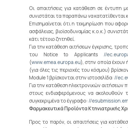
Οι απαιτήσεις για κατάθεση σε έντυπη μ
συνιστάται τα παραπάνω να κατατίθενται κα
Επισημαίνεται ότι η τεκμηρίωση που αφορά 
ασφάλειας, βιοϊσοδυναμίας κ.ο.κ.) συνιστά
κάτι τέτοιο ζητηθεί.
Για την κατάθεση αιτήσεων έγκρισης, τροπ
του Notice to Applicants
//ec.euro
(
www.emea.europa.eu
), στην οποία έχουν
(για όλες τις περιοχές του κόσμου) βρίσκο
Module 1 βρίσκονται στην ιστοσελίδα:
//ec.
Για την κατάθεση ηλεκτρονικών αιτήσεων π
στους ενδιαφερόμενους να ακολουθούν 
συγκεκριμένα το έγγραφο:
//esubmission.e
Φαρμακευτικά Προϊόντα Κτηνιατρικής Χ
Προς το παρόν, οι απαιτήσεις για κατάθεσ