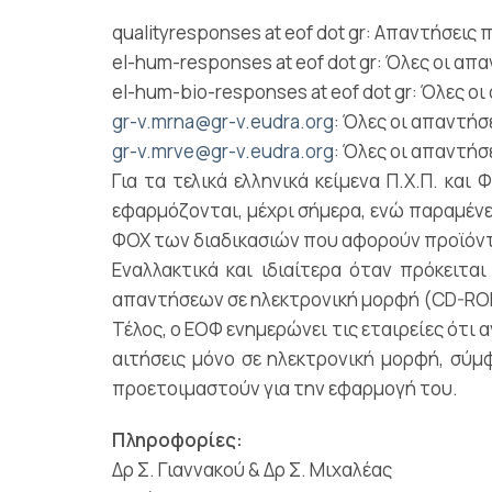
qualityresponses at eof dot gr: Απαντήσει
el-hum-responses at eof dot gr: Όλες οι α
el-hum-bio-responses at eof dot gr: Όλες 
gr-v.mrna@gr-v.eudra.org
: Όλες οι απαντήσ
gr-v.mrve@gr-v.eudra.org
: Όλες οι απαντή
Για τα τελικά ελληνικά κείμενα Π.Χ.Π. κ
εφαρμόζονται, μέχρι σήμερα, ενώ παραμένει 
ΦΟΧ των διαδικασιών που αφορούν προϊόντα κ
Εναλλακτικά και ιδιαίτερα όταν πρόκειτα
απαντήσεων σε ηλεκτρονική μορφή (CD-ROM)
Τέλος, ο ΕΟΦ ενημερώνει τις εταιρείες ότι
αιτήσεις μόνο σε ηλεκτρονική μορφή, σύμ
προετοιμαστούν για την εφαρμογή του.
Πληροφορίες:
Δρ Σ. Γιαννακού & Δρ Σ. Μιχαλέας