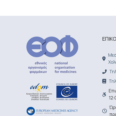
ΕΠΙΚ
Μεσ
Χολ
Τηλ
Τηλ
Επι
12:
Ώρε
πρ