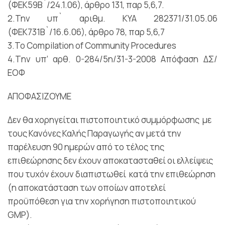
(ΦΕΚ59Β`/24.1.06), άρθρο 131, παρ 5,6,7.
2.Την υπ` αριθμ. ΚΥΑ 282371/31.05.06
(ΦΕΚ731Β`/16.6.06), άρθρο 78, παρ 5,6,7
3.Το Compilation of Community Procedures
4.Tην υπ’ αρθ. 0-284/5η/31-3-2008 Απόφαση ΔΣ/
ΕΟΦ
ΑΠΟΦΑΣΙΖΟΥΜΕ
Δεν θα χορηγείται πιστοποιητικό συμμόρφωσης με
τους Κανόνες Καλής Παραγωγής αν μετά την
παρέλευση 90 ημερών από το τέλος της
επιθεώρησης δεν έχουν αποκατασταθεί οι ελλείψεις
που τυχόν έχουν διαπιστωθεί κατά την επιθεώρηση
(η αποκατάσταση των οποίων αποτελεί
προϋπόθεση για την χορήγηση πιστοποιητικού
GMP).