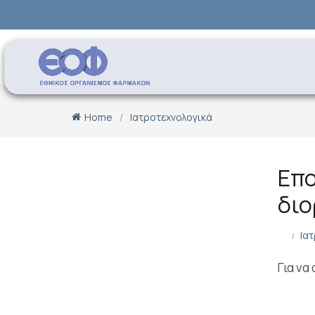
Home
Ιατροτεχνολογικά
Επο
διο
Ια
Για να