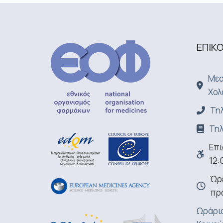
ΕΠΙΚ
Μεσ
Χολ
Τηλ
Τηλ
Επι
12:
Ώρε
πρ
Ωράριο