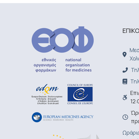
ΕΠΙΚ
Μεσ
Χολ
Τηλ
Τηλ
Επι
12:
Ώρε
πρ
Ωράριο