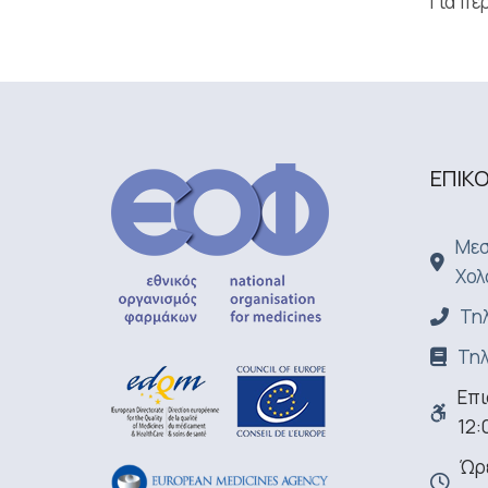
Για π
ΕΠΙΚ
Μεσ
Χολ
Τηλ
Τηλ
Επι
12:
Ώρε