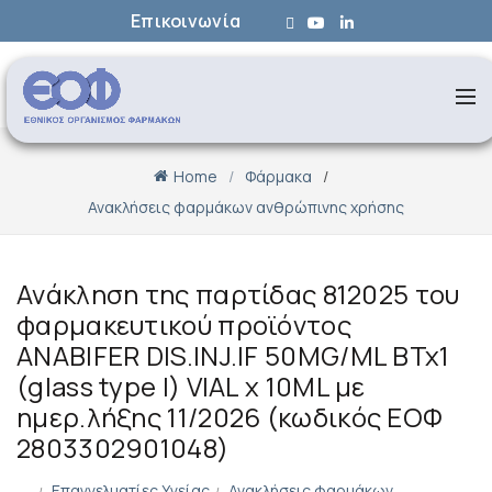
Επικοινωνία
Home
Φάρμακα
Ανακλήσεις φαρμάκων ανθρώπινης χρήσης
Ανάκληση της παρτίδας 812025 του
φαρμακευτικού προϊόντος
ANABIFER DIS.INJ.IF 50MG/ML BTx1
(glass type I) VIAL x 10ML με
ημερ.λήξης 11/2026 (κωδικός ΕΟΦ
2803302901048)
Επαγγελματίες Υγείας
Ανακλήσεις φαρμάκων