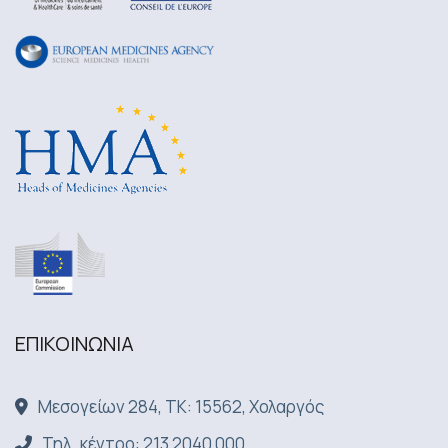
ΕΠΙΚΟΙΝΩΝΙA
Μεσογείων 284, ΤΚ: 15562, Χολαργός
Τηλ. κέντρο: 213 2040 000